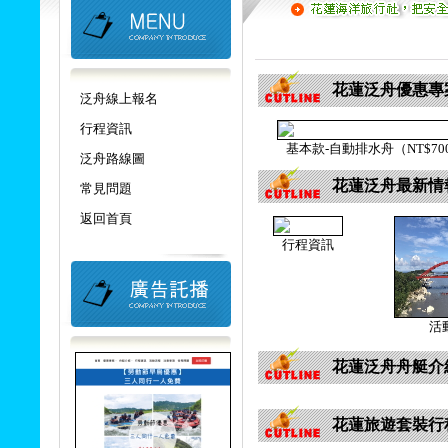
花蓮泛舟優惠專
泛舟線上報名
行程資訊
基本款-自動排水舟（NT$70
泛舟路線圖
花蓮泛舟最新情
常見問題
返回首頁
行程資訊
活
花蓮泛舟舟艇介
花蓮旅遊套裝行