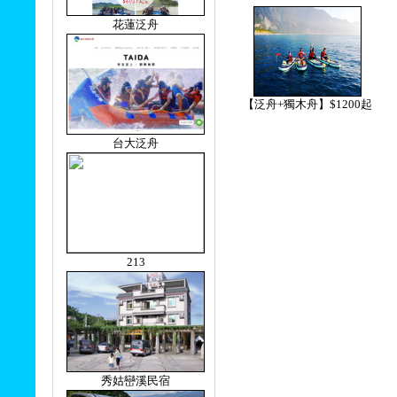
花蓮泛舟
【泛舟+獨木舟】$1200起
台大泛舟
213
秀姑巒溪民宿